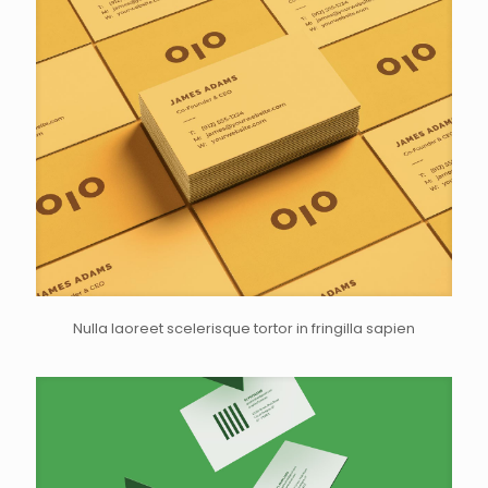
Nulla laoreet scelerisque tortor in fringilla sapien