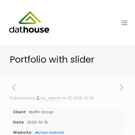
Portfolio with slider
Published by
bs_admin
on
2020-10-15
[rev_slider betheme-portfolio]
Client
Muffin Group
Date
2020-10-15
Website
View website