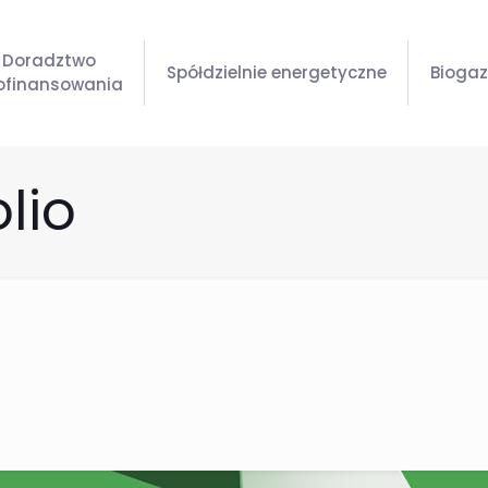
Doradztwo
Spółdzielnie energetyczne
Bioga
dofinansowania
lio