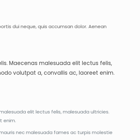
bortis dui neque, quis accumsan dolor. Aenean
is. Maecenas malesuada elit lectus felis,
modo volutpat a, convallis ac, laoreet enim.
lesuada elit lectus felis, malesuada ultricies.
et enim.
s, mauris nec malesuada fames ac turpis molestie