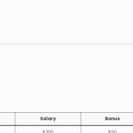
Salary
Bonus
$300
$50