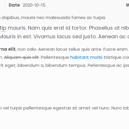
Date
2020-10-15
W
m dapibus, mauris nec malesuada fames ac turpis
tip
mauris. Nam quis erat id tortor. Phasellus at nib
 Mauris in est. Vivamus lacus sed justo. Aenean ac
na elit
, non odio. Aenean lacus tellus quis ante. Fusce enim
m.
Aliquam quis elit
. Pellentesque
habitant morbi
tristique co
erit eget, bibendum a, bibendum tempus.
Pellentesque ac i
 vel turpis pellentesque egestas sit amet vel nunc. Nunc lo