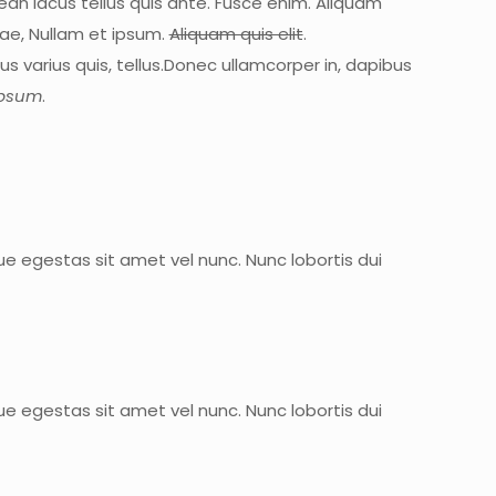
ean lacus tellus quis ante. Fusce enim. Aliquam
rae, Nullam et ipsum.
Aliquam quis elit
.
 varius quis, tellus.Donec ullamcorper in, dapibus
ipsum
.
e egestas sit amet vel nunc. Nunc lobortis dui
e egestas sit amet vel nunc. Nunc lobortis dui