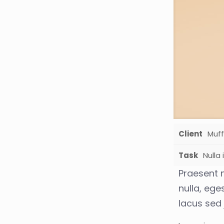
Client
Muff
Task
Nulla
Praesent 
nulla, ege
lacus sed 