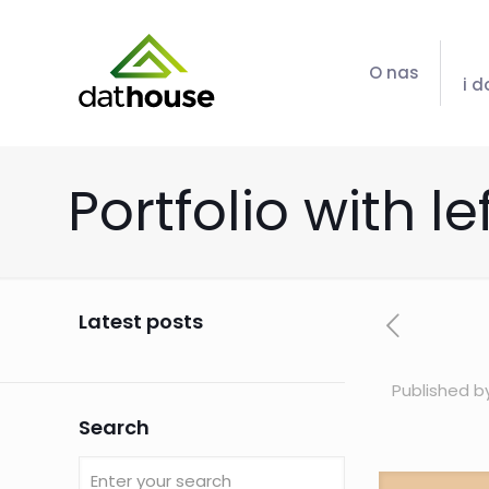
O nas
i 
Portfolio with le
Latest posts
Published 
Search