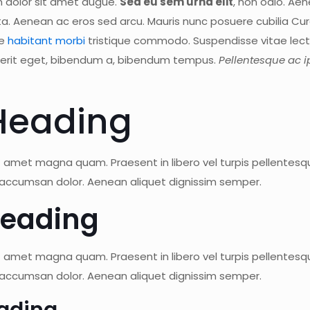
 dolor sit amet augue.
Sed eu sem urna elit
, non odio. Aen
rta. Aenean ac eros sed arcu. Mauris nunc posuere cubilia Cu
ue
habitant morbi
tristique commodo. Suspendisse vitae lectus
rit eget, bibendum a, bibendum tempus.
Pellentesque ac 
Heading
t amet magna quam. Praesent in libero vel turpis pellentesqu
 accumsan dolor. Aenean aliquet dignissim semper.
Heading
t amet magna quam. Praesent in libero vel turpis pellentesqu
 accumsan dolor. Aenean aliquet dignissim semper.
ading