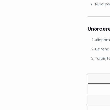
Nulla ip
Unordered
Aliquam 
Eleifen
Turpis f