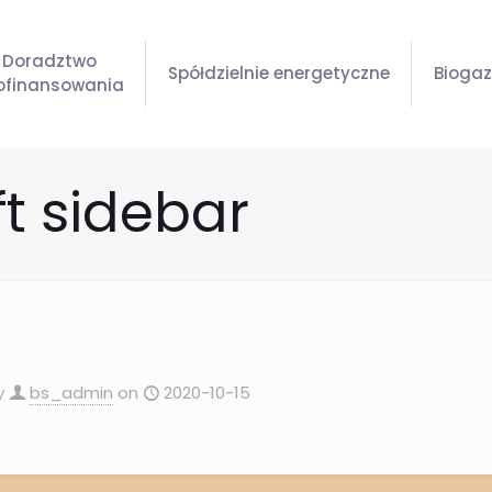
Doradztwo
Spółdzielnie energetyczne
Bioga
dofinansowania
ft sidebar
by
bs_admin
on
2020-10-15