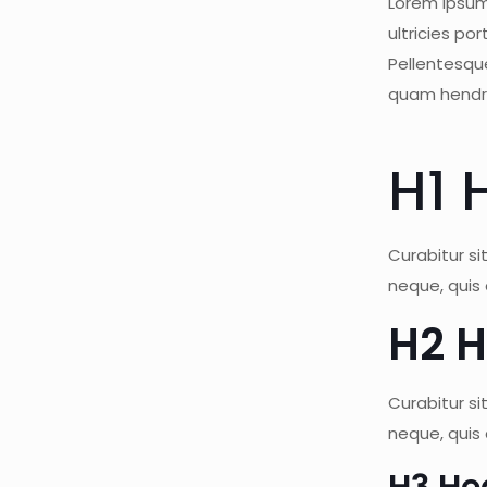
Lorem ipsum
ultricies po
Pellentesq
quam hendre
H1 
Curabitur si
neque, quis
H2 
Curabitur si
neque, quis
H3 He